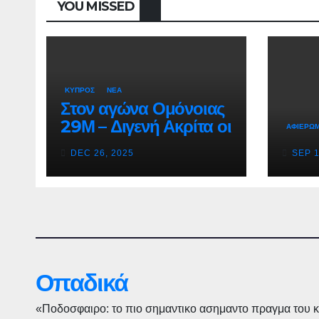
YOU MISSED
ΚΥΠΡΟΣ
ΝΕΑ
Στον αγώνα Ομόνοιας
29Μ – Διγενή Ακρίτα οι
ΑΦΙΕΡΩ
έρευνες για την έκρηξη
DEC 26, 2025
SEP 1
στο σπίτι του
Νεοκλέους
Οπαδικά
«Ποδοσφαιρο: το πιο σημαντικο ασημαντο πραγμα του 