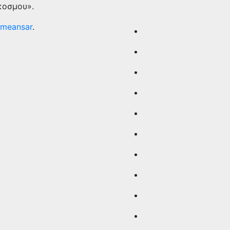
κοσμου».
meansar
.