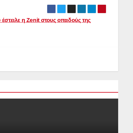
έστειλε η Zenit στους οπαδούς της