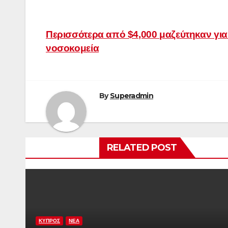
Post
Περισσότερα από $4,000 μαζεύτηκαν για
νοσοκομεία
navigation
By
Superadmin
RELATED POST
ΚΥΠΡΟΣ
ΝΕΑ