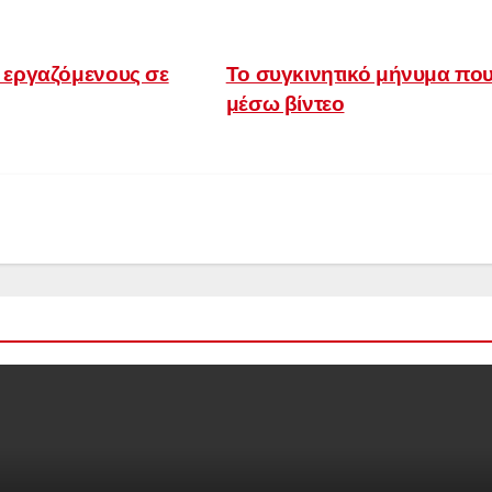
 εργαζόμενους σε
Το συγκινητικό μήνυμα που 
μέσω βίντεο