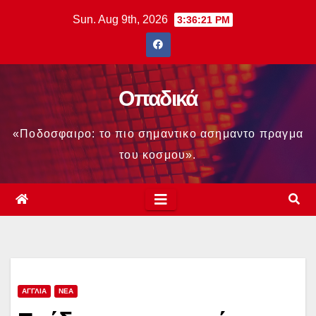
Skip
Sun. Aug 9th, 2026
3:36:22 PM
to
content
Οπαδικά
«Ποδοσφαιρο: το πιο σημαντικο ασημαντο πραγμα
του κοσμου».
ΑΓΓΛΙΑ
ΝΕΑ