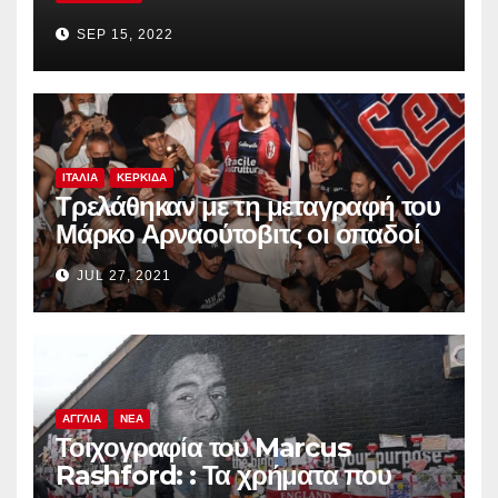
SEP 15, 2022
ΙΤΑΛΙΑ
ΚΕΡΚΙΔΑ
Τρελάθηκαν με τη μεταγραφή του
Μάρκο Αρναούτοβιτς οι οπαδοί
της Μπολόνια
JUL 27, 2021
ΑΓΓΛΙΑ
ΝΕΑ
Τοιχογραφία του Marcus
Rashford: : Τα χρήματα που