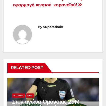
εφαρμογή κινητού
κορονοϊού!
By
Superadmin
RELATED POST
ΚΥΠΡΟΣ
ΝΕΑ
Στον αγώνα Ομόνοιας 29Μ –