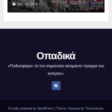
συγκεντρώθηκαν πηγαίνουν σε
JUL 26, 2021
φιλανθρωπική τράπεζα
τροφίμων
Οπαδικά
«Ποδοσφαιρο: το πιο σημαντικο ασημαντο πραγμα του
κοσμου».
Proudly powered by WordPress
|
Theme: Newsup by
Themeansar
.