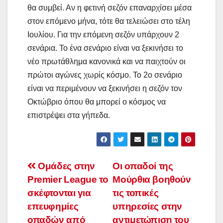
θα συμβεί. Αν η φετινή σεζόν επαναρχίσει μέσα
στον επόμενο μήνα, τότε θα τελειώσει στο τέλη
Ιουλίου. Για την επόμενη σεζόν υπάρχουν 2
σενάρια. Το ένα σενάριο είναι να ξεκινήσει το
νέο πρωτάθλημα κανονικά και να παιχτούν οι
πρώτοι αγώνες χωρίς κόσμο. Το 2ο σενάριο
είναι να περιμένουν να ξεκινήσει η σεζόν τον
Οκτώβριο όπου θα μπορεί ο κόσμος να
επιστρέψει στα γήπεδα.
Post
Ομάδες στην
Οι οπαδοί της
Premier League το
Μούρθια βοηθούν
navigation
σκέφτονται για
τις τοπικές
επευφημίες
υπηρεσίες στην
οπαδών από
αντιμετώπιση του