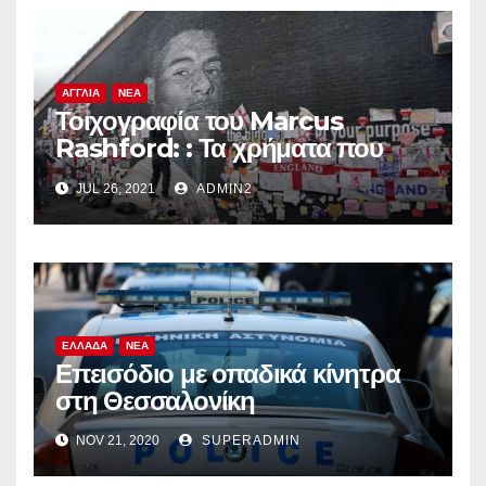
ΑΓΓΛΙΑ
ΝΕΑ
Τοιχογραφία του Marcus
Rashford: : Τα χρήματα που
συγκεντρώθηκαν πηγαίνουν σε
JUL 26, 2021
ADMIN2
φιλανθρωπική τράπεζα
τροφίμων
ΕΛΛΑΔΑ
ΝΕΑ
Επεισόδιο με οπαδικά κίνητρα
στη Θεσσαλονίκη
NOV 21, 2020
SUPERADMIN