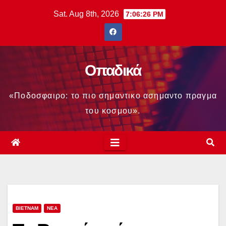
Skip
Sat. Aug 8th, 2026
7:06:27 PM
to
content
Οπαδικά
«Ποδοσφαιρο: το πιο σημαντικο ασημαντο πραγμα
του κοσμου».
ΒΙΕΤΝΑΜ
ΝΕΑ