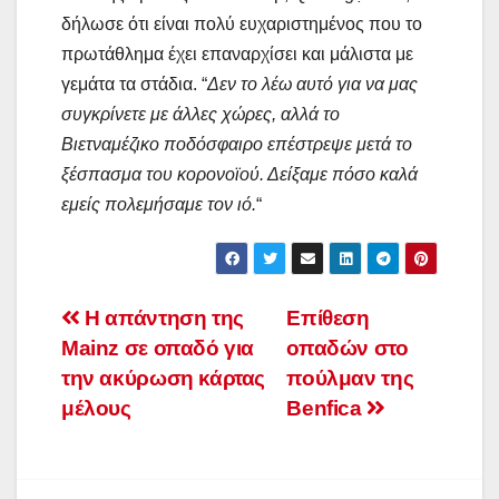
δήλωσε ότι είναι πολύ ευχαριστημένος που το
πρωτάθλημα έχει επαναρχίσει και μάλιστα με
γεμάτα τα στάδια. “
Δεν το λέω αυτό για να μας
συγκρίνετε με άλλες χώρες, αλλά το
Βιετναμέζικο ποδόσφαιρο επέστρεψε μετά το
ξέσπασμα του κορονοϊού. Δείξαμε πόσο καλά
εμείς πολεμήσαμε τον ιό.
“
Post
Η απάντηση της
Επίθεση
Mainz σε οπαδό για
οπαδών στο
navigation
την ακύρωση κάρτας
πούλμαν της
μέλους
Benfica