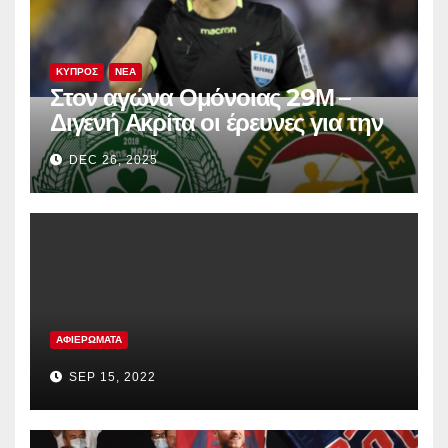
ΚΥΠΡΟΣ
ΝΕΑ
Στον αγώνα Ομόνοιας 29Μ –
Διγενή Ακρίτα οι έρευνες για την
έκρηξη στο σπίτι του Νεοκλέους
DEC 26, 2025
ΑΦΙΕΡΩΜΑΤΑ
SEP 15, 2022